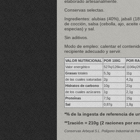
elaborado artesanalmente.
Conservas selectas.
Ingredientes: alubias (40%), jabalí (1
de cocción, salsa (cebolla, ajo, aceite 
especias) y sal.
Sin aditivos.
Modo de empleo: calentar el contenido
recipiente adecuado y servir.
VALOR NUTRICIONAL
POR 100G
POR RA
Valor energético
527kj/126kcal
1106kj/2
Grasas
totales
5,3g
11g
de las cuales saturadas
2g
4,2g
Hidratos de carbono
10g
21g
de los cuales azúcares
1g
2,1g
Proteínas
7,5g
15g
Sal
0,87g
1,8g
*% de la ingesta de referencia de u
**1ración = 210g (2 raciones por en
Conservas Arbeyal S.L. Polígono Industrial de Pe