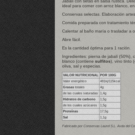
Jabalí con setas en salsa rústica. Deli
ideal para comer con arroz blanco, ens
Conservas selectas. Elaboración artes
Comida preparada con tratamiento tér
Calentar al baño maría o trasladar a ot
Abre fácil.
Es la cantidad óptima para 1 ración.
Ingredientes: pierna de jabalí (50%), 
blanco (contiene
sulfitos
), vino tinto (
oliva, sal y especias.
VALOR NUTRICIONAL
POR 100G
Valor energético
481kj/115kcal
Grasas
totales
4g
de las cuales saturadas
1,4g
Hidratos de carbono
1,5g
de los cuales azúcares
1,5g
Proteínas
17,5g
Sal
1,1g
Fabricado por Conservas Laurel S.L. Avda del C