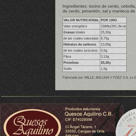
Ingredientes: tocino de cerdo, cebolla
de cerdo, pimentón, sal y manteca de
VALOR NUTRICIONAL
POR 100G
Valor energético
1588kj/381,3kcal
Grasas
totales
25,30g
de las cuales saturadas
8,75g
Hidratos de carbono
13,09g
de los cuales azúcares
0,5g
Fibra
3,13g
Proteínas
25,30
g
Sodio
1,5g
Fabricado por VALLE, BALLINA Y FDEZ S.A. La Esp