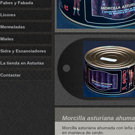
Fabes y Fabada
Licores
Mermeladas
Mieles
Sidra y Escanciadores
La tienda en Asturias
Contactar
Morcilla asturiana ahum
Morcilla asturiana ahumada con leña 
en manteca de cerdo.