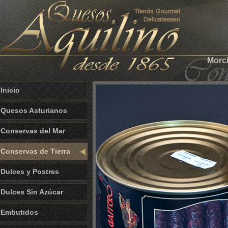
Morci
Inicio
Quesos Asturianos
Conservas del Mar
Conservas de Tierra
Dulces y Postres
Dulces Sin Azúcar
Embutidos