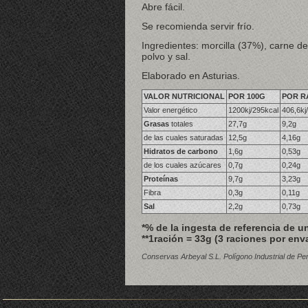
Abre fácil.
Se recomienda servir frío.
Ingredientes: morcilla (37%), carne d
polvo y sal.
Elaborado en Asturias.
VALOR NUTRICIONAL
POR 100G
POR R
Valor energético
1200kj/295kcal
406,6kj
Grasas
totales
27,7g
9,2g
de las cuales saturadas
12,5g
4,16g
Hidratos de carbono
1,6g
0,53g
de los cuales azúcares
0,7g
0,24g
Proteínas
9,7g
3,23g
Fibra
0,3g
0,11g
Sal
2,2g
0,73g
*% de la ingesta de referencia de u
**1ración = 33g (3 raciones por env
Conservas Arbeyal S.L. Polígono Industrial de Pe