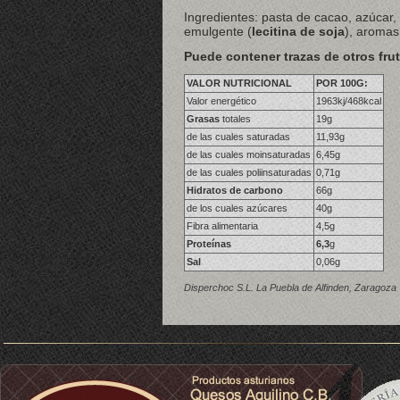
Ingredientes: pasta de cacao, azúcar,
emulgente (
lecitina de soja
), aromas
Puede contener trazas de otros frut
VALOR NUTRICIONAL
POR 100G:
Valor energético
1963kj/468kcal
Grasas
totales
19g
de las cuales saturadas
11,93g
de las cuales moinsaturadas
6,45g
de las cuales poliinsaturadas
0,71g
Hidratos de carbono
66g
de los cuales azúcares
40g
Fibra alimentaria
4,5g
Proteínas
6,3
g
Sal
0,06g
Disperchoc S.L. La Puebla de Alfinden, Zaragoza