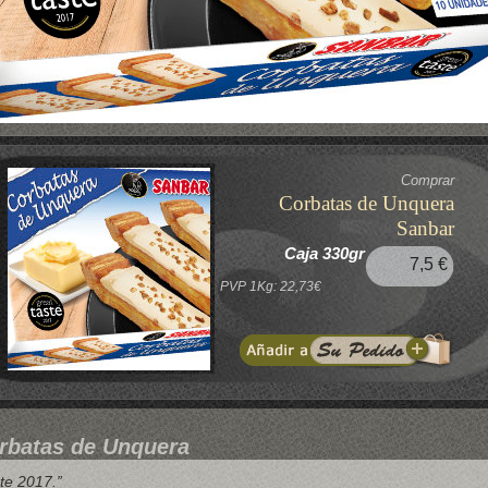
Comprar
Corbatas de Unquera
Sanbar
Caja 330gr
7,5 €
PVP 1Kg: 22,73€
rbatas de Unquera
te 2017.”