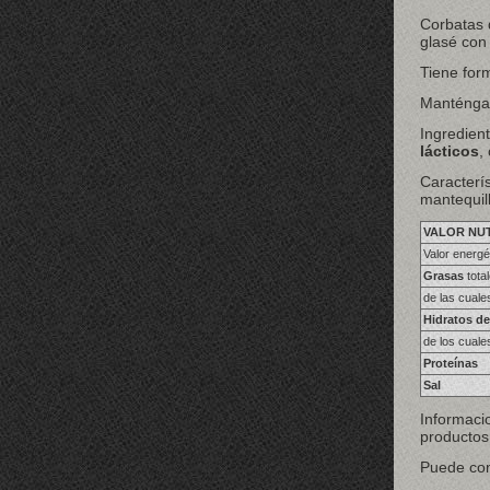
Corbatas 
glasé con
Tiene for
Manténgase
Ingredien
lácticos
,
Caracterís
mantequill
VALOR NU
Valor energé
Grasas
tota
de las cuale
Hidratos d
de los cual
Proteínas
Sal
Informacio
productos
Puede con