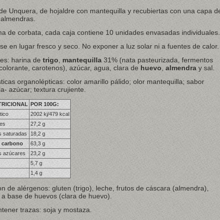
de Unquera, de hojaldre con mantequilla y recubiertas con una capa d
 almendras.
ma de corbata, cada caja contiene 10 unidades envasadas individuales.
 en lugar fresco y seco. No exponer a luz solar ni a fuentes de calor.
tes: harina de
trigo
,
mantequilla
31% (nata pasteurizada, fermentos
 colorante, carotenos), azúcar, agua, clara de
huevo
,
almendra
y sal.
ticas organolépticas: color amarillo pálido; olor mantequilla; sabor
a- azúcar; textura crujiente.
TRICIONAL
POR 100G:
tico
2002 kj/479 kcal
les
27,2 g
s saturadas
18,2 g
e carbono
63,3 g
es azúcares
23,2 g
5,7 g
1,4 g
n de alérgenos: gluten (trigo), leche, frutos de cáscara (almendra),
 a base de huevos (clara de huevo).
tener trazas: soja y mostaza.