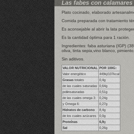
Las fabes con calamares
Plato cocinado, elaborado artesanalm
Comida preparada con tratamiento té
Es aconsejable al abrir la lata proteg
Es la cantidad óptima para 1 ración.
Ingredientes: faba asturiana (IGP) (3
oliva, tinta sepia,vino blanco, pimiento
Sin aditivos.
VALOR NUTRICIONAL
POR 100G:
Valor energético
449kj/107kcal
Grasas
totales
0,4g
de las cuales saturadas
0,64g
poliinsaturadas
0,51g
de las cuales omega 3:
0,24g
y Omega 6:
0,27g
Hidratos de carbono
8,4g
de los cuales azúcares
0,0g
Proteínas
6,9
g
Sal
0,26g