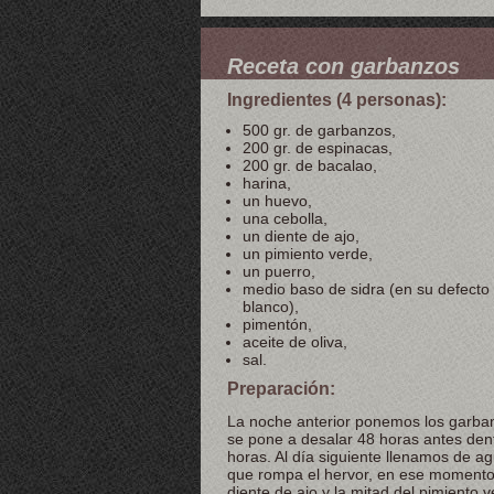
Receta con garbanzos
Ingredientes (4 personas):
500 gr. de garbanzos,
200 gr. de espinacas,
200 gr. de bacalao,
harina,
un huevo,
una cebolla,
un diente de ajo,
un pimiento verde,
un puerro,
medio baso de sidra (en su defecto 
blanco),
pimentón,
aceite de oliva,
sal.
Preparación:
La noche anterior ponemos los garba
se pone a desalar 48 horas antes den
horas. Al día siguiente llenamos de a
que rompa el hervor, en ese momento 
diente de ajo y la mitad del pimiento 