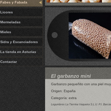
Fabes y Fabada
Licores
Mermeladas
Mieles
Sidra y Escanciadores
La tienda en Asturias
Contactar
El garbanzo mini
Garbanzo pequeñito con una piel muy 
Origen: España
Categoría: extra
Legumbres La Tierrina Vaqueira S.L.U. P.I. Barcia