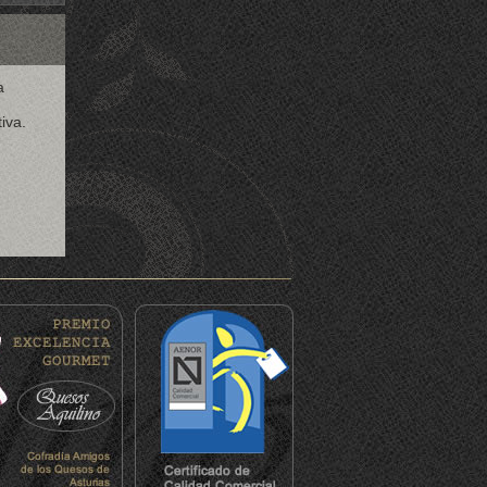
a
iva.