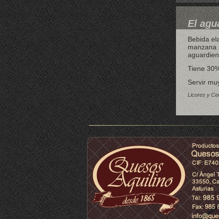
El agu
Bebida ela
manzana u
aguardien
Tiene 30%
Servir muy
Licores y Cer