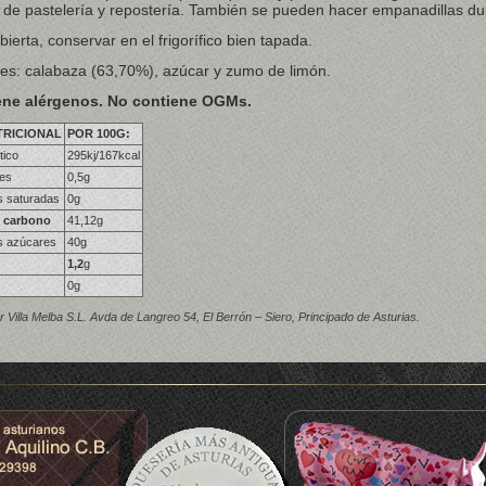
 de pastelería y repostería. También se pueden hacer empanadillas du
ierta, conservar en el frigorífico bien tapada.
tes: calabaza (63,70%), azúcar y zumo de limón.
ene alérgenos. No contiene OGMs.
TRICIONAL
POR 100G:
tico
295kj/167kcal
les
0,5g
s saturadas
0g
e carbono
41,12g
es azúcares
40g
1,2
g
0g
 Villa Melba S.L. Avda de Langreo 54, El Berrón – Siero, Principado de Asturias.