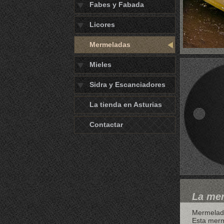
Fabes y Fabada
Licores
Mermeladas
Mieles
Sidra y Escanciadores
La tienda en Asturias
Contactar
La mer
Mermelada
Esta merm