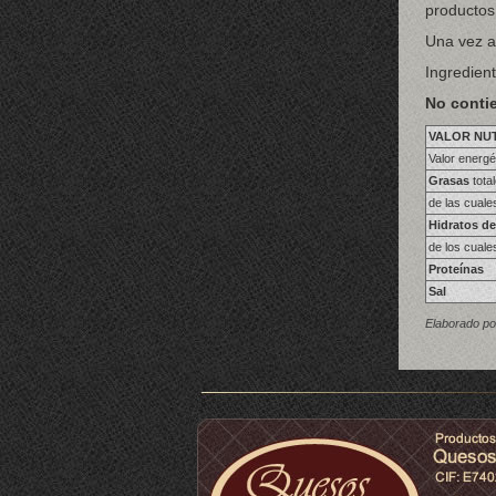
productos
Una vez ab
Ingredien
No conti
VALOR NU
Valor energé
Grasas
tota
de las cuale
Hidratos d
de los cual
Proteínas
Sal
Elaborado por